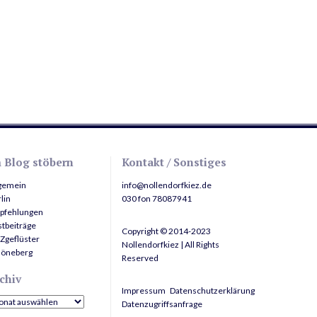
 Blog stöbern
Kontakt / Sonstiges
lgemein
info@nollendorfkiez.de
lin
030 fon 78087941
pfehlungen
tbeiträge
Copyright © 2014-2023
Zgeflüster
Nollendorfkiez | All Rights
höneberg
Reserved
chiv
Impressum
Datenschutzerklärung
hiv
Datenzugriffsanfrage