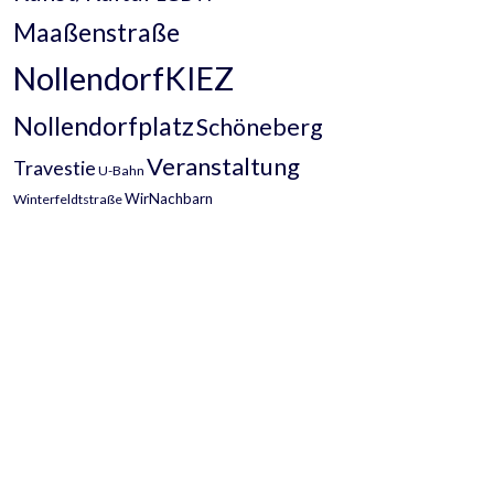
Maaßenstraße
NollendorfKIEZ
Nollendorfplatz
Schöneberg
Veranstaltung
Travestie
U-Bahn
WirNachbarn
Winterfeldtstraße