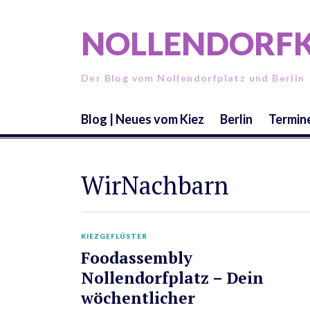
Skip
to
NOLLENDORFKIEZ
content
Der Blog vom Nollendorfplatz und Berlin
Blog | Neues vom Kiez
Berlin
Termine
WirNachbarn
KIEZGEFLÜSTER
Foodassembly
Nollendorfplatz – Dein
wöchentlicher