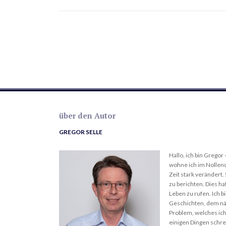
über den Autor
GREGOR SELLE
Hallo, ich bin Gregor 
wohne ich im Nollendo
Zeit stark verändert.
zu berichten. Dies ha
Leben zu rufen. Ich b
Geschichten, dem nä
Problem, welches ich
einigen Dingen schre