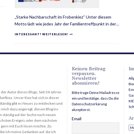
„Starke Nachbarschaft im Frobenkiez“ Unter diesem
Motto lädt wie jedes Jahr der Familientreffpunkt in der…
INTERESSANT? WEITERLESEN!
Keinen Beitrag
Im
verpassen.
Newsletter
Al
abonnieren!
Ber
Em
- der Autor dieses Blogs. Seit 34 Jahren
Bitte trage Deine Mailadresse
Gas
rfkiez. Unser Kiez hat sich in dieser
ein und bestätige, dass Du die
KIE
 Ständig gibt es Neues zu entdecken und
Datenschutzerkärung
Sc
t mich dazu angeregt, diesen Blog ins
akzeptierst.
in ständig auf der Suche nach neuen
Ar
Email
chsten Ereignis oder dem nächsten
 gern mit Euch lösen möchte. Zu
Arc
ibe ich meine Gedanken auf, die ich